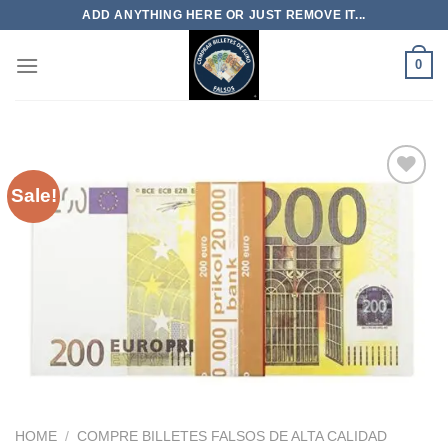
Skip
ADD ANYTHING HERE OR JUST REMOVE IT...
to
content
0
Sale!
HOME
/
COMPRE BILLETES FALSOS DE ALTA CALIDAD