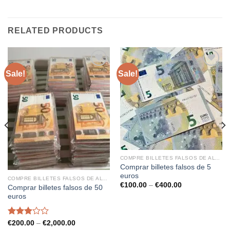
RELATED PRODUCTS
Sale!
Sale!
COMPRE BILLETES FALSOS DE ALTA CALIDAD
Comprar billetes falsos de 5
euros
COMPRE BILLETES FALSOS DE ALTA CALIDAD
Price
€
100.00
–
€
400.00
Comprar billetes falsos de 50
range:
euros
€100.00
through
€400.00
Rated
Price
€
200.00
–
€
2,000.00
range: