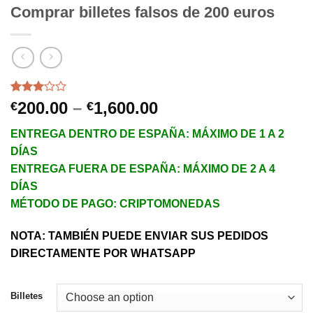
Comprar billetes falsos de 200 euros
Rated
165
Price
200.00
–
1,600.00
€
€
3.01
range:
out of
ENTREGA DENTRO DE ESPAÑA: MÁXIMO DE 1 A 2
5
€200.00
based
DÍAS
through
on
ENTREGA FUERA DE ESPAÑA: MÁXIMO DE 2 A 4
customer
€1,600.00
ratings
DÍAS
MÉTODO DE PAGO: CRIPTOMONEDAS
NOTA: TAMBIÉN PUEDE ENVIAR SUS PEDIDOS
DIRECTAMENTE POR WHATSAPP
Billetes