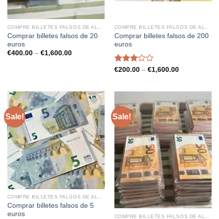
COMPRE BILLETES FALSOS DE ALTA CALIDAD
COMPRE BILLETES FALSOS DE ALTA CALIDAD
Comprar billetes falsos de 20
Comprar billetes falsos de 200
euros
euros
Price
€
400.00
–
€
1,600.00
range:
€400.00
Rated
Price
€
200.00
–
€
1,600.00
through
range:
3.02
€1,600.00
€200.00
out of
through
5
€1,600.00
Sale!
Sale!
COMPRE BILLETES FALSOS DE ALTA CALIDAD
Comprar billetes falsos de 5
euros
COMPRE BILLETES FALSOS DE ALTA CALIDAD