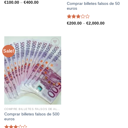
Price
€
100.00
–
€
400.00
Comprar billetes falsos de 50
range:
euros
€100.00
through
€400.00
Rated
Price
€
200.00
–
€
2,000.00
range:
2.89
€200.00
out of
through
5
€2,000.00
Sale!
COMPRE BILLETES FALSOS DE ALTA CALIDAD
Comprar billetes falsos de 500
euros