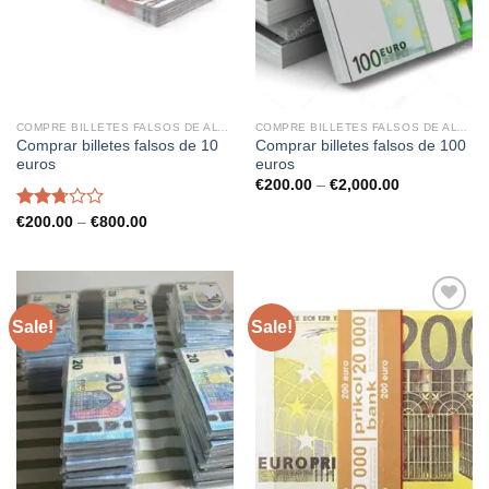
COMPRE BILLETES FALSOS DE ALTA CALIDAD
COMPRE BILLETES FALSOS DE ALTA CALIDAD
Comprar billetes falsos de 10
Comprar billetes falsos de 100
euros
euros
Price
€
200.00
–
€
2,000.00
range:
€200.00
Rated
Price
€
200.00
–
€
800.00
through
range:
2.70
€2,000.00
€200.00
out of
through
5
€800.00
Sale!
Sale!