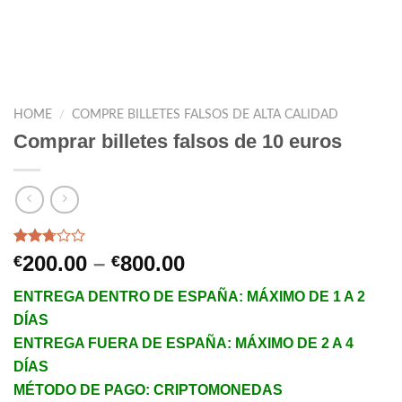
HOME
/
COMPRE BILLETES FALSOS DE ALTA CALIDAD
Comprar billetes falsos de 10 euros
Rated
708
Price
200.00
–
800.00
€
€
2.69
range:
out of
ENTREGA DENTRO DE ESPAÑA: MÁXIMO DE 1 A 2
5
€200.00
based
DÍAS
through
on
customer
ENTREGA FUERA DE ESPAÑA: MÁXIMO DE 2 A 4
€800.00
ratings
DÍAS
MÉTODO DE PAGO: CRIPTOMONEDAS