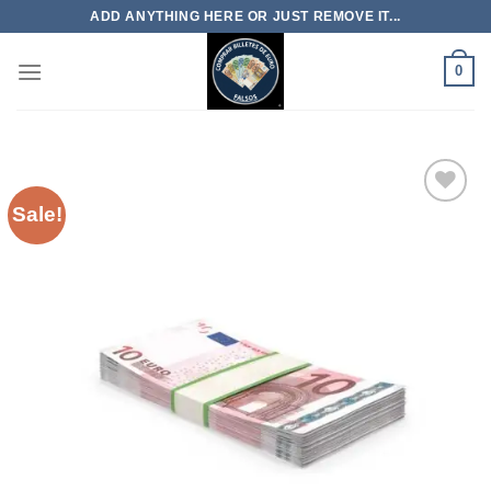
Skip
ADD ANYTHING HERE OR JUST REMOVE IT...
to
content
0
Sale!