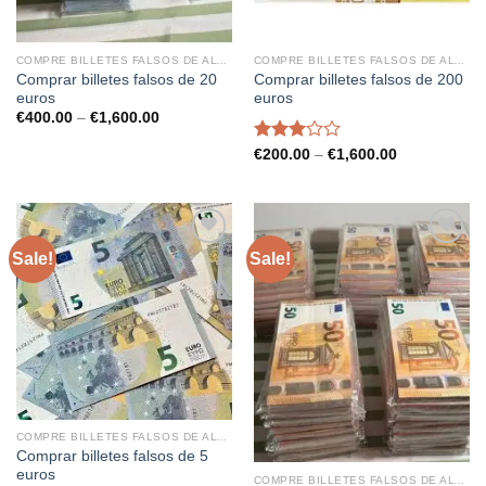
COMPRE BILLETES FALSOS DE ALTA CALIDAD
COMPRE BILLETES FALSOS DE ALTA CALIDAD
Comprar billetes falsos de 20
Comprar billetes falsos de 200
euros
euros
Price
€
400.00
–
€
1,600.00
range:
€400.00
Rated
Price
€
200.00
–
€
1,600.00
through
range:
3.00
€1,600.00
€200.00
out of
through
5
€1,600.00
Sale!
Sale!
COMPRE BILLETES FALSOS DE ALTA CALIDAD
Comprar billetes falsos de 5
euros
COMPRE BILLETES FALSOS DE ALTA CALIDAD