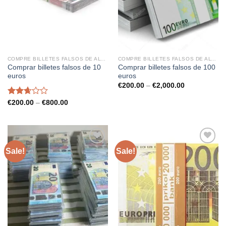
COMPRE BILLETES FALSOS DE ALTA CALIDAD
COMPRE BILLETES FALSOS DE ALTA CALIDAD
Comprar billetes falsos de 10
Comprar billetes falsos de 100
euros
euros
Price
€
200.00
–
€
2,000.00
range:
€200.00
Rated
Price
€
200.00
–
€
800.00
through
range:
2.68
€2,000.00
€200.00
out of
through
5
€800.00
Sale!
Sale!