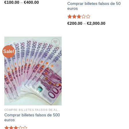
Price
€
100.00
–
€
400.00
Comprar billetes falsos de 50
range:
euros
€100.00
through
€400.00
Rated
Price
€
200.00
–
€
2,000.00
range:
2.89
€200.00
out of
through
5
€2,000.00
Sale!
COMPRE BILLETES FALSOS DE ALTA CALIDAD
Comprar billetes falsos de 500
euros