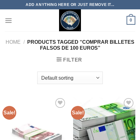
Skip
ADD ANYTHING HERE OR JUST REMOVE IT...
to
content
0
HOME
/
PRODUCTS TAGGED “COMPRAR BILLETES
FALSOS DE 100 EUROS”
FILTER
Sale!
Sale!