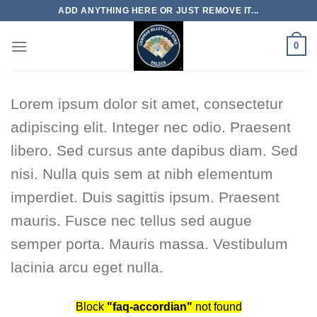
Skip
ADD ANYTHING HERE OR JUST REMOVE IT...
to
content
0
Lorem ipsum dolor sit amet, consectetur
adipiscing elit. Integer nec odio. Praesent
libero. Sed cursus ante dapibus diam. Sed
nisi. Nulla quis sem at nibh elementum
imperdiet. Duis sagittis ipsum. Praesent
mauris. Fusce nec tellus sed augue
semper porta. Mauris massa. Vestibulum
lacinia arcu eget nulla.
Block
"faq-accordian"
not found