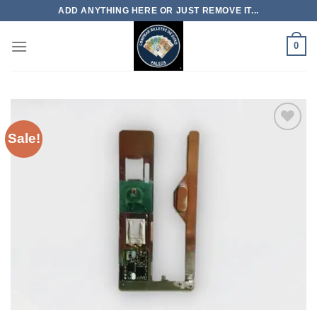
Skip
ADD ANYTHING HERE OR JUST REMOVE IT...
to
content
0
Sale!