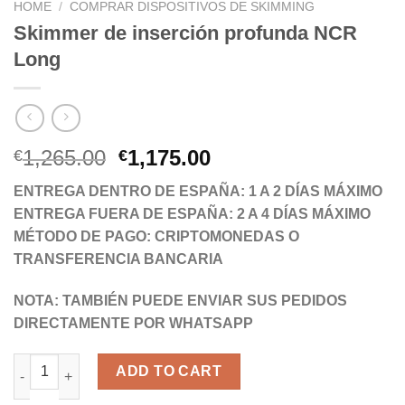
HOME
/
COMPRAR DISPOSITIVOS DE SKIMMING
Skimmer de inserción profunda NCR
Long
Original
Current
1,265.00
1,175.00
€
€
price
price
ENTREGA DENTRO DE ESPAÑA: 1 A 2 DÍAS MÁXIMO
was:
is:
ENTREGA FUERA DE ESPAÑA: 2 A 4 DÍAS MÁXIMO
€1,265.00.
€1,175.00.
MÉTODO DE PAGO: CRIPTOMONEDAS O
TRANSFERENCIA BANCARIA
NOTA: TAMBIÉN PUEDE ENVIAR SUS PEDIDOS
DIRECTAMENTE POR WHATSAPP
Skimmer de inserción profunda NCR Long quantity
ADD TO CART