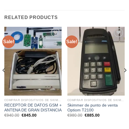
RELATED PRODUCTS
Sale!
Sale!
COMPRAR DISPOSITIVOS DE SKIMMING
COMPRAR DISPOSITIVOS DE SKIMMING
RECEPTOR DE DATOS GSM +
Skimmer de punto de venta
ANTENA DE GRAN DISTANCIA
Optiom T2100
Original
Current
Original
Current
€
940.00
€
845.00
€
980.00
€
885.00
price
price
price
price
was:
is:
was:
is:
€940.00.
€845.00.
€980.00.
€885.00.