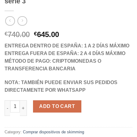
serie 3
Original
Current
740.00
645.00
€
€
price
price
ENTREGA DENTRO DE ESPAÑA: 1 A 2 DÍAS MÁXIMO
was:
is:
ENTREGA FUERA DE ESPAÑA: 2 A 4 DÍAS MÁXIMO
€740.00.
€645.00.
MÉTODO DE PAGO: CRIPTOMONEDAS O
TRANSFERENCIA BANCARIA
NOTA: TAMBIÉN PUEDE ENVIAR SUS PEDIDOS
DIRECTAMENTE POR WHATSAPP
Impresora de tarjetas PVC Zebra ZXP serie 3 quantity
ADD TO CART
Category:
Comprar dispositivos de skimming