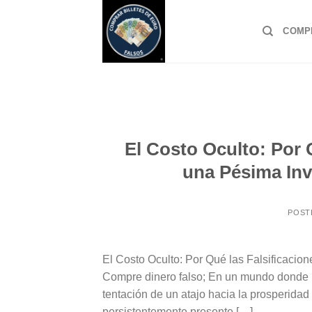
Skip
to
COMP
content
El Costo Oculto: Por 
una Pésima Inv
POST
El Costo Oculto: Por Qué las Falsificacio
Compre dinero falso; En un mundo donde l
tentación de un atajo hacia la prosperidad
persistentemente presente […]