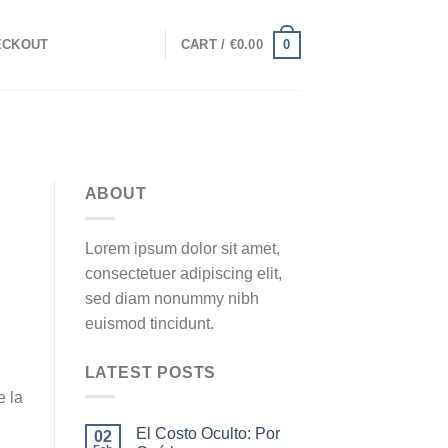
0
ECKOUT
CART /
€
0.00
ABOUT
Lorem ipsum dolor sit amet,
consectetuer adipiscing elit,
sed diam nonummy nibh
euismod tincidunt.
LATEST POSTS
e la
El Costo Oculto: Por
02