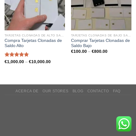
TARJETAS CLONADAS DE ALTO SALDO
TARJETAS CLONADAS DE BAJO SALDO
Compra Tarjetas Clonadas de
Comprar Tarjetas Clonadas de
Saldo Alto
Saldo Bajo
Price
€
100.00
–
€
800.00
range:
€100.00
Rated
4.75
Price
€
1,000.00
–
€
10,000.00
through
range:
out of 5
€800.00
€1,000.00
through
€10,000.00
ACERCA DE
OUR STORES
BLOG
CONTACTO
FAQ