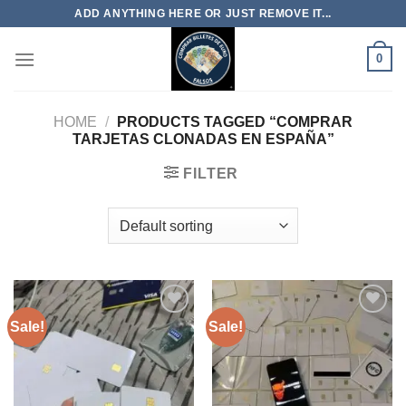
Skip
ADD ANYTHING HERE OR JUST REMOVE IT...
to
content
0
HOME
/
PRODUCTS TAGGED “COMPRAR
TARJETAS CLONADAS EN ESPAÑA”
FILTER
Sale!
Sale!