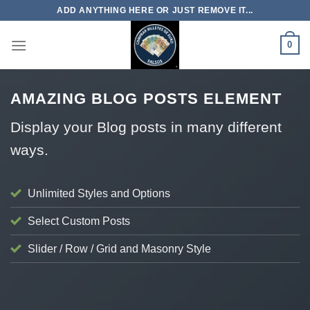
Skip
ADD ANYTHING HERE OR JUST REMOVE IT...
to
content
0
AMAZING BLOG POSTS ELEMENT
Display your Blog posts in many different
ways.
Unlimited Styles and Options
Select Custom Posts
Slider / Row / Grid and Masonry Style
BLOGS
El Costo Oculto: Por Qué las Falsificaciones