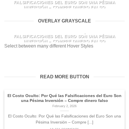
FALSIFICACIONES DEL EURO SON UNA PÉSIMA
INVERSIÓN – COMPRE DINERO FALSO
February 2, 2026
OVERLAY GRAYSCALE
El Costo Oculto: Por Qué las Falsificaciones del Euro Son
una Pésima Inversión – Compre [...]
EL COSTO OCULTO: POR QUÉ LAS
FALSIFICACIONES DEL EURO SON UNA PÉSIMA
18,372 COMMENTS
INVERSIÓN – COMPRE DINERO FALSO
Select between many different Hover Styles
February 2, 2026
El Costo Oculto: Por Qué las Falsificaciones del Euro Son
una Pésima Inversión – Compre [...]
18,372 COMMENTS
READ MORE BUTTON
El Costo Oculto: Por Qué las Falsificaciones del Euro Son
una Pésima Inversión – Compre dinero falso
February 2, 2026
El Costo Oculto: Por Qué las Falsificaciones del Euro Son una
Pésima Inversión – Compre [...]